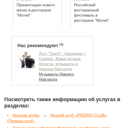
Спасибо!!!:)
Презентация нового
Российский
меню в ресторане
ресторанный
"Monet"
фестиваль в
ресторане "Monet"
(1)
Нас рекомендуют
Дуэт "Touch" - Аккордеон +
Скрипка. Живая музыка.
Артисты, музыканты в
Нижнем Новгороде
Музыканты Нижнего
Новгорода
Посмотреть также информацию об услугах в
разделах:
→
Ночные клубы
Ночной клуб «PREMIO CLUB»
(Премио клуб)
Аренда зала в Нижнем Новгороде: конференц-залы,