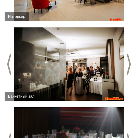
Интерьер
Предыдущий слайд
С
Банкетный зал