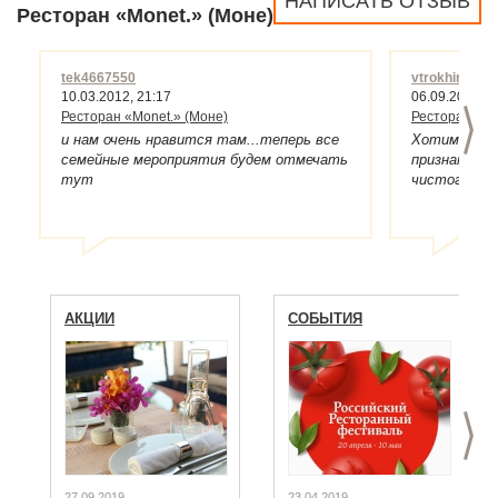
НАПИСАТЬ ОТЗЫВ
Ресторан «Monet.» (Моне)
tek4667550
vtrokhin
10.03.2012, 21:17
06.09.2011, 1
>
Ресторан «Monet.» (Моне)
Ресторан «Mo
и нам очень нравится там...теперь все
Хотим выра
семейные мероприятия будем отмечать
признательн
тут
чистого сер
ресторана M
праздновали
только пол
вежлив и пр
спасибо ад
Евгении за 
АКЦИИ
СОБЫТИЯ
Игоревна, В
отличный ре
организован
после свадь
из Штатов и
приезжали н
>
Вам спасибо
отзыв искре
всеми гостя
27.09.2019
23.04.2019