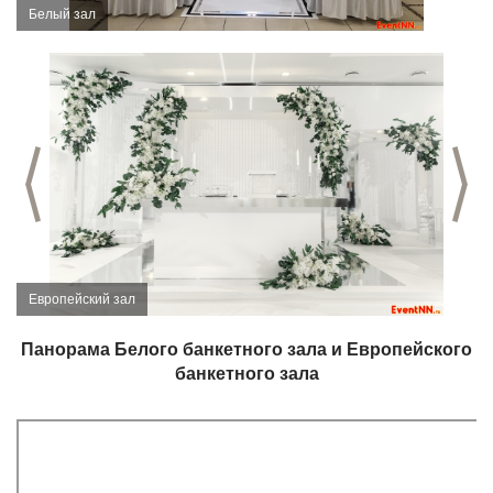
Белый зал
Предыдущий слайд
С
Европейский зал
Панорама Белого банкетного зала и Европейского
банкетного зала