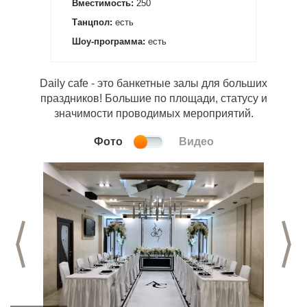
Вместимость:
250
Танцпол:
есть
Шоу-программа:
есть
Daily cafe - это банкетные залы для больших
праздников! Большие по площади, статусу и
значимости проводимых мероприятий.
Фото
Видео
Предыдущий слайд
С