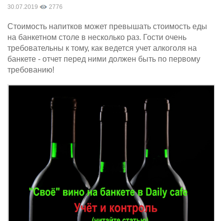
30.07.2019
2776
Стоимость напитков может превышать стоимость еды
на банкетном столе в несколько раз. Гости очень
требовательны к тому, как ведется учет алкоголя на
банкете - отчет перед ними должен быть по первому
требованию!