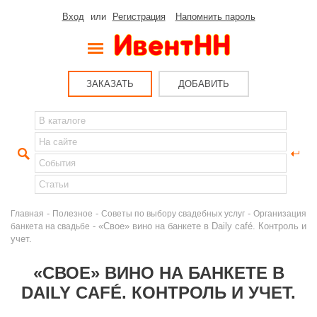
Вход
или
Регистрация
Напомнить пароль
ЗАКАЗАТЬ
ДОБАВИТЬ
-
-
-
Главная
Полезное
Советы по выбору свадебных услуг
Организация
- «Свое» вино на банкете в Daily café. Контроль и
банкета на свадьбе
учет.
«СВОЕ» ВИНО НА БАНКЕТЕ В
DAILY CAFÉ. КОНТРОЛЬ И УЧЕТ.