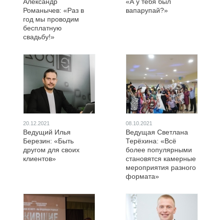
Александр
«А у тебя был
Романычев: «Раз в
вапарупай?»
год мы проводим
бесплатную
свадьбу!»
20.12.2021
08.10.2021
Ведущий Илья
Ведущая Светлана
Березин: «Быть
Терёхина: «Всё
другом для своих
более популярными
клиентов»
становятся камерные
мероприятия разного
формата»