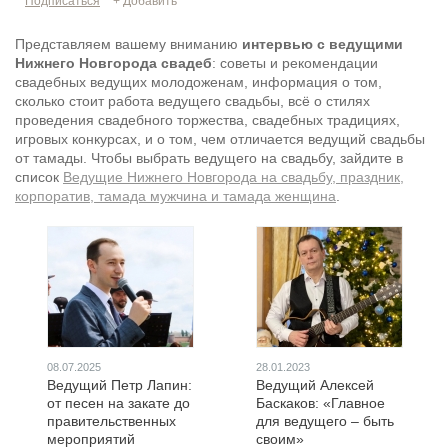
Подписаться
+ Добавить
Представляем вашему вниманию
интервью с ведущими
Нижнего Новгорода свадеб
: советы и рекомендации
свадебных ведущих молодоженам, информация о том,
сколько стоит работа ведущего свадьбы, всё о стилях
проведения свадебного торжества, свадебных традициях,
игровых конкурсах, и о том, чем отличается ведущий свадьбы
от тамады. Чтобы выбрать ведущего на свадьбу, зайдите в
список
Ведущие Нижнего Новгорода на свадьбу, праздник,
корпоратив, тамада мужчина и тамада женщина
.
08.07.2025
28.01.2023
Ведущий Петр Лапин:
Ведущий Алексей
от песен на закате до
Баскаков: «Главное
правительственных
для ведущего – быть
мероприятий
своим»