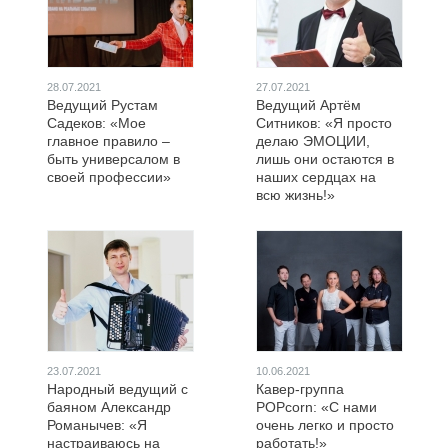
28.07.2021
27.07.2021
Ведущий Рустам
Ведущий Артём
Садеков: «Мое
Ситников: «Я просто
главное правило –
делаю ЭМОЦИИ,
быть универсалом в
лишь они остаются в
своей профессии»
наших сердцах на
всю жизнь!»
23.07.2021
10.06.2021
Народный ведущий с
Кавер-группа
баяном Александр
POPcorn: «С нами
Романычев: «Я
очень легко и просто
настраиваюсь на
работать!»