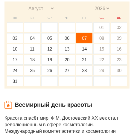
ПН
ВТ
СР
ЧТ
ПТ
СБ
ВС
01
02
03
04
05
06
07
08
09
10
11
12
13
14
15
16
17
18
19
20
21
22
23
24
25
26
27
28
29
30
31
Всемирный день красоты
Красота спасёт мир! Ф.М. Достоевский XX век стал
революционным в сфере косметологии.
Международный комитет эстетики и косметологии