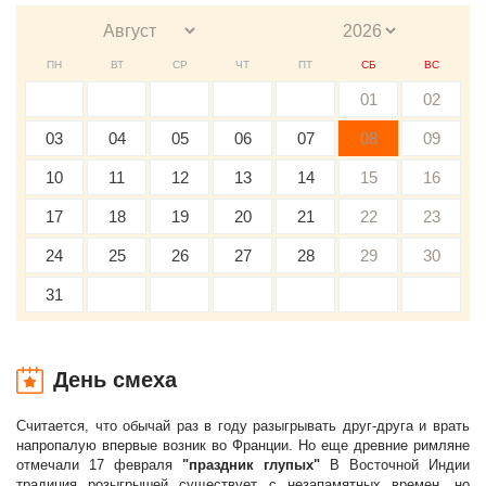
ПН
ВТ
СР
ЧТ
ПТ
СБ
ВС
01
02
03
04
05
06
07
08
09
10
11
12
13
14
15
16
17
18
19
20
21
22
23
24
25
26
27
28
29
30
31
День смеха
Считается, что обычай раз в году разыгрывать друг-друга и врать
напропалую впервые возник во Франции. Но еще древние римляне
отмечали 17 февраля
"праздник глупых"
В Восточной Индии
традиция розыгрышей существует с незапамятных времен, но