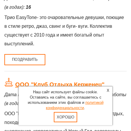
(в годах):
16
Трио EasyTone- это очаровательные девушки, поющие
в стиле ретро, джаз, свинг и буги- вуги. Коллектив
существует с 2010 года и имеет богатый опыт
выступлений.
ПОЗДРАВИТЬ
ООО "Клуб Отдыха Керженец"
X
Наш сайт использует файлы cookie.
Дата начала деятельности:
01.04.2008
, стаж работы
Оставаясь на сайте, вы соглашаетесь с
использованием этих файлов и
политикой
(в годах):
18
конфиденциальности
.
ООО "Клуб Отдыха Керженец" - Корпоративный отдых,
ХОРОШО
походы на байдарках, сплавы на рафтах, аренда