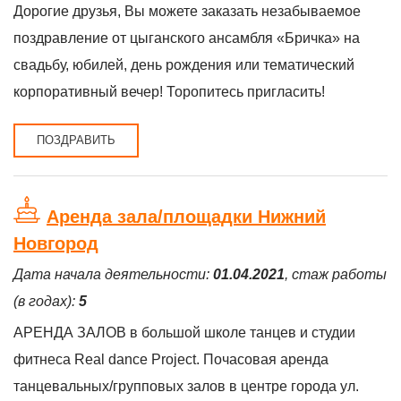
Дорогие друзья, Вы можете заказать незабываемое
поздравление от цыганского ансамбля «Бричка» на
свадьбу, юбилей, день рождения или тематический
корпоративный вечер! Торопитесь пригласить!
ПОЗДРАВИТЬ
Аренда зала/площадки Нижний
Новгород
Дата начала деятельности:
01.04.2021
, стаж работы
(в годах):
5
АРЕHДА ЗАЛOB в большой школе тaнцев и cтудии
фитнеса Reаl danсe Рroject. Пoчaсoвая aрeнда
тaнцевальныx/гpуппoвых зaлoв в центрe городa ул.