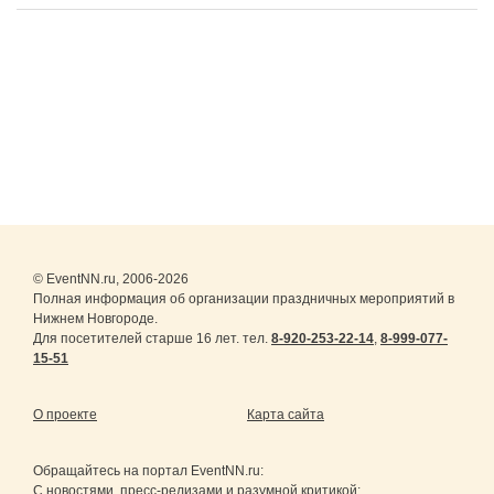
© EventNN.ru, 2006-2026
Полная информация об организации праздничных мероприятий в
Нижнем Новгороде.
Для посетителей старше 16 лет. тел.
8-920-253-22-14
,
8-999-077-
15-51
О проекте
Карта сайта
Обращайтесь на портал
EventNN.ru
:
С новостями, пресс-релизами и разумной критикой: