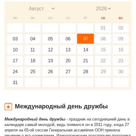
ПН
ВТ
СР
ЧТ
ПТ
СБ
ВС
01
02
03
04
05
06
07
08
09
10
11
12
13
14
15
16
17
18
19
20
21
22
23
24
25
26
27
28
29
30
31
Международный день дружбы
Международный день дружбы
- праздник на сегодняшний день в
календаре самый молодой, ведь появился он в 2011 году, когда 27
апреля на 65-ой сессии Генеральная ассамблея ООН приняла
решение о его учреждении. Идеологическим подспорьем праздника