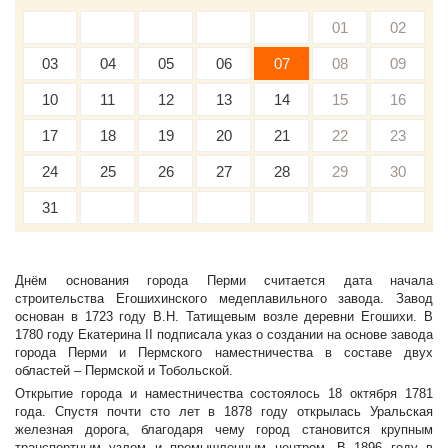
01
02
03
04
05
06
07
08
09
10
11
12
13
14
15
16
17
18
19
20
21
22
23
24
25
26
27
28
29
30
31
Днём основания города Перми считается дата начала
строительства Егошихинского медеплавильного завода. Завод
основан в 1723 году В.Н. Татищевым возле деревни Егошихи. В
1780 году Екатерина II подписала указ о создании на основе завода
города Перми и Пермского наместничества в составе двух
областей – Пермской и Тобольской.
Открытие города и наместничества состоялось 18 октября 1781
года. Спустя почти сто лет в 1878 году открылась Уральская
железная дорога, благодаря чему город становится крупным
транспортным узлом и промышленным центром. В 1896 году в