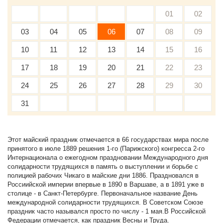
01
02
03
04
05
06
07
08
09
10
11
12
13
14
15
16
17
18
19
20
21
22
23
24
25
26
27
28
29
30
31
Этот майский праздник отмечается в 66 государствах мира после
принятого в июле 1889 решения 1-го (Парижского) конгресса 2-го
Интернационала о ежегодном праздновании Международного дня
солидарности трудящихся в память о выступлении и борьбе с
полицией рабочих Чикаго в майские дни 1886. Праздновался в
Россиийской империи впервые в 1890 в Варшаве, а в 1891 уже в
столице - в Санкт-Петербурге. Первоначальное название День
международной солидарности трудящихся. В Советском Союзе
праздник часто назывался просто по числу - 1 мая.В Российской
Федерации отмечается, как праздник Весны и Труда.