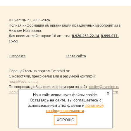
© EventNN.ru, 2006-2026
Полная информация об организации праздничных мероприятий в
Нижнем Новгороде.
Для посетителей старше 16 лет. тел.
8-920-253-22-14
,
8-999-077-
15-51
О проекте
Карта сайта
Обращайтесь на портал
EventNN.ru
:
С новостями, пресс-релизами и разумной критикой:
news@eventnn.ru
По вопросам добавления информации на сайт:
dmitry@eventnn.ru
Пользовательское Соглашение и политика конфиденциальности
X
Наш сайт использует файлы cookie.
Оставаясь на сайте, вы соглашаетесь с
использованием этих файлов и
политикой
конфиденциальности
.
Продвижение сайтов Санкт-Петербург
ХОРОШО