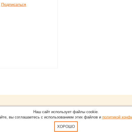
Подписаться
Обращайтесь на портал
Eve
О проекте
Наш сайт использует файлы cookie.
в Нижнем Новгороде.
С новостями, пресс-релизам
айте, вы соглашаетесь с использованием этих файлов и
политикой конф
Карта сайта
-15-51
По вопросам добавления ин
Пользовательское Соглашен
ХОРОШО