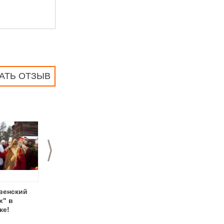
АТЬ ОТЗЫВ
>
венский
Фестиваль русской
Фотоконкурс Red
х" в
культуры
Bull Illume
ке!
"Брусничный Джем"
возвращается!
в Нижнем