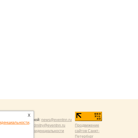
ntNN.ru
:
X
и и разумной критикой:
news@eventnn.ru
иденциальности
.
формации на сайт:
dmitry@eventnn.ru
Продвижение
ие и политика конфиденциальности
сайтов Санкт-
Петербург