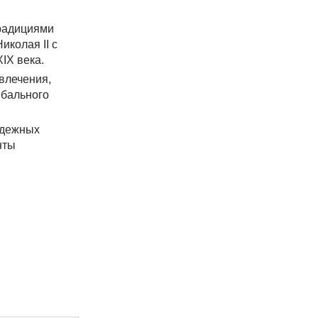
традициями
иколая II с
IX века.
влечения,
 бального
одежных
нты