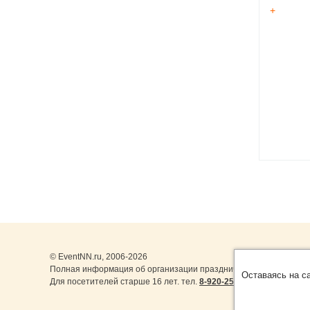
+
© EventNN.ru, 2006-2026
Полная информация об организации праздничных мероприятий 
Оставаясь на с
Для посетителей старше 16 лет. тел.
8-920-253-22-14
,
8-999-077