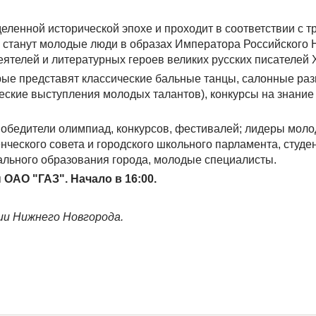
ленной исторической эпохе и проходит в соответствии с 
а станут молодые люди в образах Императора Российского Н
ятелей и литературных героев великих русских писателей X
орые представят классические бальные танцы, салонные раз
ческие выступления молодых талантов), конкурсы на знание
победители олимпиад, конкурсов, фестивалей; лидеры мол
нческого совета и городского школьного парламента, студе
льного образования города, молодые специалисты.
ОАО "ГАЗ". Начало в 16:00.
и Нижнего Новгорода.