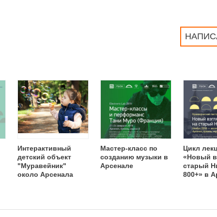
НАПИС
Интерактивный
Мастер-класс по
Цикл лек
детский объект
созданию музыки в
«Новый в
"Муравейник"
Арсенале
старый Н
около Арсенала
800+» в 