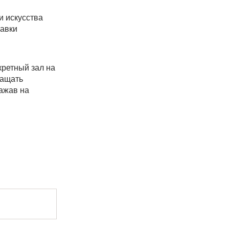
 искусства
тавки
кретный зал на
ращать
ажав на