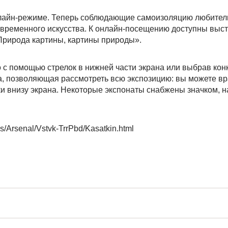
нлайн-режиме. Теперь соблюдающие самоизоляцию любители
современного искусства. К онлайн-посещению доступны выс
Природа картины, картины природы».
с помощью стрелок в нижней части экрана или выбрав кон
а, позволяющая рассмотреть всю экспозицию: вы можете в
и внизу экрана. Некоторые экспонаты снабжены значком, н
es/Arsenal/Vstvk-TrrPbd/Kasatkin.html