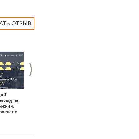
АТЬ ОТЗЫВ
>
ций
Garage Screen Film
Акция
згляд на
Festival в Арсенале
«Архитектурный
ижний.
марафон» в ГЦСИ
Арсенале
Арсенал