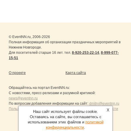
© EventNN.ru, 2006-2026
Полная информация об организации праздничных мероприятий в
Нижнем Новгороде.
Для посетителей старше 16 лет. тел.
8-920-253-22-14
,
8-999-077-
15-51
О проекте
Карта сайта
Обращайтесь на портал
EventNN.ru
:
С новостями, пресс-релизами и разумной критикой:
news@eventnn.ru
По вопросам добавления информации на сайт:
dmitry@eventnn.ru
Пользовательское Соглашение и политика конфиденциальности
X
Наш сайт использует файлы cookie.
Оставаясь на сайте, вы соглашаетесь с
использованием этих файлов и
политикой
конфиденциальности
.