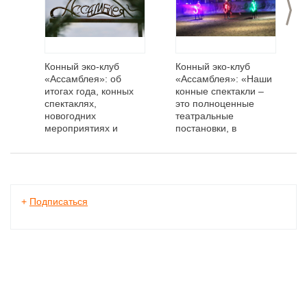
>
Конный эко-клуб
Конный эко-клуб
«Ассамблея»: об
«Ассамблея»: «Наши
итогах года, конных
конные спектакли –
спектаклях,
это полноценные
новогодних
театральные
мероприятиях и
постановки, в
планах на 2023 год
которых главные
актёры — лошади!»
+
Подписаться