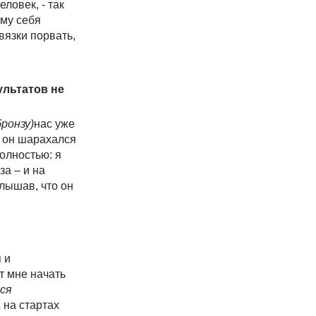
ловек, - так
ому себя
вязки порвать,
ультатов не
ронзу)
нас уже
: он шарахался
олностью: я
за – и на
лышав, что он
 и
т мне начать
тся
 на стартах