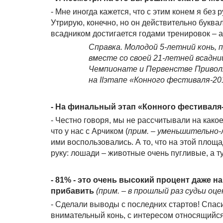
- Мне иногда кажется, что с этим конем я без р
Утрирую, конечно, но он действительно букв
всадником достигается годами тренировок – а
Справка. Молодой 5-летний конь, п
вместе со своей 21-летней всадни
Чемпионате и Первенстве Приволжс
на
II
этапе «Конного фестиваля-201
- На финальный этап «Конного фестиваля
- Честно говоря, мы не рассчитывали на какое
что у нас с Арчиком (
прим. – уменьшительно-
ими воспользовались. А то, что на этой площ
руку: лошади – животные очень пугливые, а ту
- 81% - это очень высокий процент даже н
прибавить
(прим. – в прошлый раз судьи оц
- Сделали выводы с последних стартов! Спас
внимательный конь, с интересом относящийся 