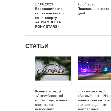
17.06.2023
13.04.2023
Всероссийские
Пасхальные фото-
соревнования по
дни!
пони-спорту
«ASSAMBLEYA
PONY STARS»
СТАТЬИ
Конный эко-клуб
Конный эко-клуб
«Ассамблея»: об
«Ассамблея»: «Наш
итогах года, конных
конные спектакли –
спектаклях,
это полноценные
новогодних
театральные