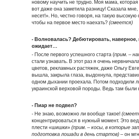
новому научить не трудно. Моя мама, которая 
вот даже она заметила разницу! Сказала мне,
несет!». Но, честно говоря, на такую высокую
чтобы на первое место наехать?
(смеется)
- Волновалась? Дебютировать, наверное, н
ожидает…
- После первого успешного старта (
прим. – н
стали узнавать. В этот раз я очень нервничал
цветов, рекламных растяжек, даже Ольгу Евге
вышла, закрыла глаза, выдохнула, представил
одном дыхании проехала. Потом подходили люд
украинской верховой породы. Ведь там были
- Пиар не подвел?
- Не знаю, возможно ли вообще такое!
(смеет
концентрироваться в нужный момент. Это вед
плести «шишки»
(прим. – косы, в которые з
подготовка лошади в день стартов)
– он мгн