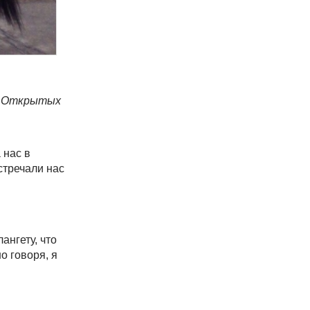
 Х Открытых
 нас в
стречали нас
ангету, что
о говоря, я