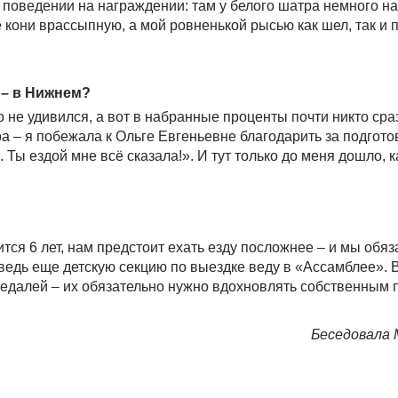
о поведении на награждении: там у белого шатра немного н
е кони врассыпную, а мой ровненькой рысью как шел, так и
 – в Нижнем?
то не удивился, а вот в набранные проценты почти никто сра
 – я побежала к Ольге Евгеньевне благодарить за подготов
 Ты ездой мне всё сказала!». И тут только до меня дошло, к
ится 6 лет, нам предстоит ехать езду посложнее – и мы обя
 ведь еще детскую секцию по выездке веду в «Ассамблее». 
 медалей – их обязательно нужно вдохновлять собственным
Беседовала 