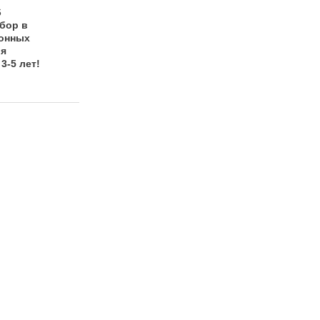
6
13.08.2016
бор в
Мастер-класс по
Конных
приготовлению
ля
шашлыка по-
3-5 лет!
мароккански,
чайная церемония,
экскурсия по
конюшне