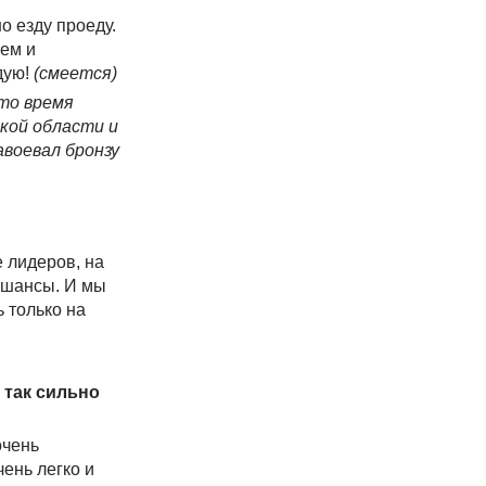
но езду проеду.
нем и
дую!
(смеется)
это время
кой области и
авоевал бронзу
е лидеров, на
 шансы. И мы
ь только на
 так сильно
очень
ень легко и