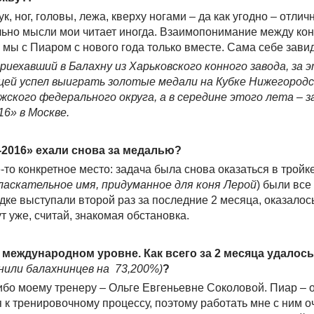
ук, ног, головы, лежа, кверху ногами – да как угодно – отлич
ально мысли мои читает иногда. Взаимопонимание между ко
 мы с Пиаром с нового года только вместе. Сама себе зави
риехавший в Балахну из Харьковского конного завода, за 
цей успел выиграть золотые медали на Кубке Нижегородс
кого федерального округа, а в середине этого лета – з
6» в Москве.
-2016» ехали снова за медалью?
-то конкретное место: задача была снова оказаться в тройк
ласкательное имя, придуманное для коня Лерой
) были все
адке выступали второй раз за последние 2 месяца, оказалос
т уже, считай, знакомая обстановка.
а международном уровне. Как всего за 2 месяца удалось
енили балахнинцев на 73,200%)
?
ибо моему тренеру – Ольге Евгеньевне Соколовой. Пиар – 
к тренировочному процессу, поэтому работать мне с ним оч