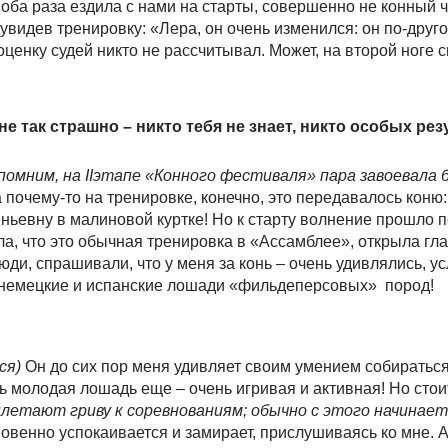
оба раза ездила с нами на старты, совершенно не конный че
 увидев тренировку: «Лера, он очень изменился: он по-друг
 оценку судей никто не рассчитывал. Может, на второй ноге с
е так страшно – никто тебя не знает, никто особых рез
апомним, на
II
этапе «Конного фестиваля» пара завоевала б
а почему-то на тренировке, конечно, это передавалось коню
ньевну в малиновой куртке! Но к старту волнение прошло п
а, что это обычная тренировка в «Ассамблее», открыла гла
и, спрашивали, что у меня за конь – очень удивлялись, ус
 немецкие и испанские лошади «фильдеперсовых» пород!
ся)
Он до сих пор меня удивляет своим умением собираться
ь молодая лошадь еще – очень игривая и активная! Но стои
аплетают гриву к соревнованиям; обычно с этого начинае
овенно успокаивается и замирает, прислушиваясь ко мне. А