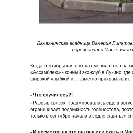
Балахнинская всадница Валерия Липатов
соревнований Московской 
Когда сентябрьская погода сменила гнев на 
«Ассамблею» - конный эко-клуб в Лукино, где
широкой улыбкой и… заметно прихрамывая.
- Что случилось?!
- Разрыв связок! Травмировалась еще в август
ограничивает подвижность голеностопа, поэт
только в сентябре начала в седло садиться 
- И несмотря на это вы решили ехать в Мо