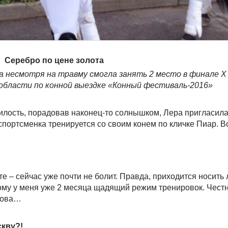
Серебро по цене золота
а несмотря на травму смогла занять 2 место в финале
области по конной выездке «Конный фестиваль-2016»
милость, порадовав наконец-то солнышком, Лера пригласила
 спортсменка тренируется со своим конем по кличке Пиар. В
е – сейчас уже почти не болит. Правда, приходится носить л
ому у меня уже 2 месяца щадящий режим тренировок. Честн
снова…
скву?!