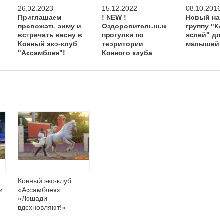
26.02.2023
15.12.2022
08.10.201
Приглашаем
! NEW !
Новый на
провожать зиму и
Оздоровительные
группу "
встречать весну в
прогулки по
яслей" д
Конный эко-клуб
территории
малышей 
"Ассамблея"!
Конного клуба
"Ассамблея" на
лошади и пони
Конный эко-клуб
и
«Ассамблея»:
«Лошади
вдохновляют!»