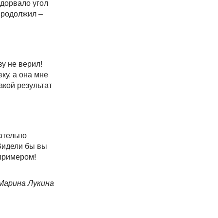
адорвало угол
 продолжил –
зу не верил!
ку, а она мне
акой результат
зательно
Видели бы вы
 примером!
Марина Лукина