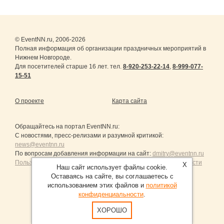
© EventNN.ru, 2006-2026
Полная информация об организации праздничных мероприятий в
Нижнем Новгороде.
Для посетителей старше 16 лет. тел.
8-920-253-22-14
,
8-999-077-
15-51
О проекте
Карта сайта
Обращайтесь на портал
EventNN.ru
:
С новостями, пресс-релизами и разумной критикой:
news@eventnn.ru
По вопросам добавления информации на сайт:
dmitry@eventnn.ru
Пользовательское Соглашение и политика конфиденциальности
X
Наш сайт использует файлы cookie.
Оставаясь на сайте, вы соглашаетесь с
использованием этих файлов и
политикой
конфиденциальности
.
Продвижение сайтов Санкт-Петербург
ХОРОШО