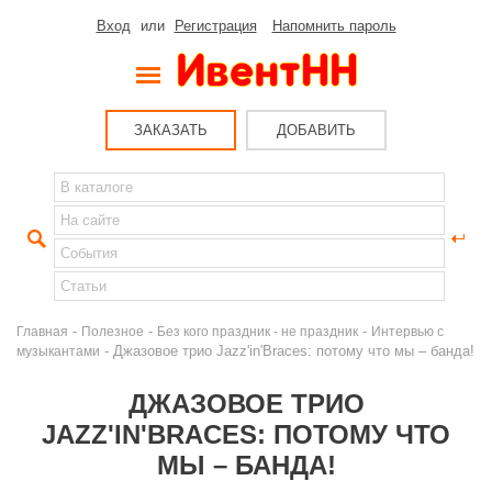
Вход
или
Регистрация
Напомнить пароль
ЗАКАЗАТЬ
ДОБАВИТЬ
-
-
-
Главная
Полезное
Без кого праздник - не праздник
Интервью с
- Джазовое трио Jazz'in'Braces: потому что мы – банда!
музыкантами
ДЖАЗОВОЕ ТРИО
JAZZ'IN'BRACES: ПОТОМУ ЧТО
МЫ – БАНДА!