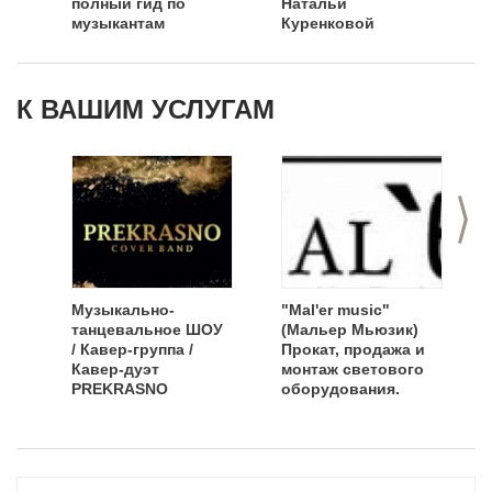
полный гид по
Натальи
музыкантам
Куренковой
каталога EventNN
К ВАШИМ УСЛУГАМ
>
Музыкально-
"Mal'er music"
танцевальное ШОУ
(Мальер Мьюзик)
/ Кавер-группа /
Прокат, продажа и
Кавер-дуэт
монтаж светового
PREKRASNO
оборудования.