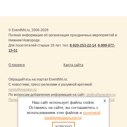
© EventNN.ru, 2006-2026
Полная информация об организации праздничных мероприятий в
Нижнем Новгороде.
Для посетителей старше 16 лет. тел.
8-920-253-22-14
,
8-999-077-
15-51
О проекте
Карта сайта
Обращайтесь на портал
EventNN.ru
:
С новостями, пресс-релизами и разумной критикой:
news@eventnn.ru
По вопросам добавления информации на сайт:
dmitry@eventnn.ru
Пользовательское Соглашение и политика конфиденциальности
X
Наш сайт использует файлы cookie.
Оставаясь на сайте, вы соглашаетесь с
использованием этих файлов и
политикой
конфиденциальности
.
Продвижение сайтов Санкт-Петербург
ХОРОШО