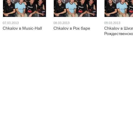
07.03.2013
08.03.2013
09.03.2013
Chkalov в Musiс-Hall
Chkalov в Рок баре
Chkalov в Шиз
Рождественск