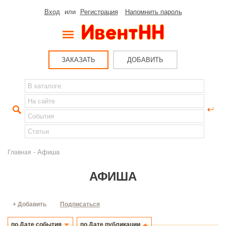
Вход
или
Регистрация
Напомнить пароль
ЗАКАЗАТЬ
ДОБАВИТЬ
- Афиша
Главная
АФИША
+ Добавить
Подписаться
по Дате события
по Дате публикации