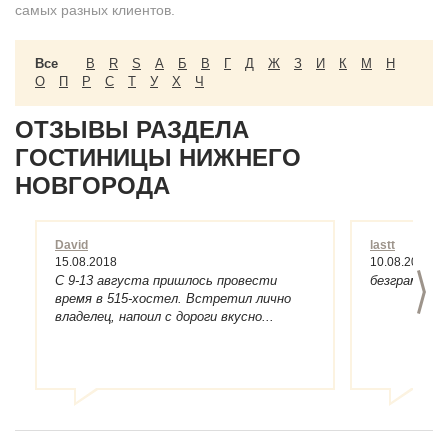
самых разных клиентов.
Все
B
R
S
А
Б
В
Г
Д
Ж
З
И
К
М
Н
О
П
Р
С
Т
У
Х
Ч
ОТЗЫВЫ РАЗДЕЛА
ГОСТИНИЦЫ НИЖНЕГО
НОВГОРОДА
David
lastt
15.08.2018
10.08.2018
>
С 9-13 августа пришлось провести
безграмотно
время в 515-хостел. Встретил лично
владелец, напоил с дороги вкусно...