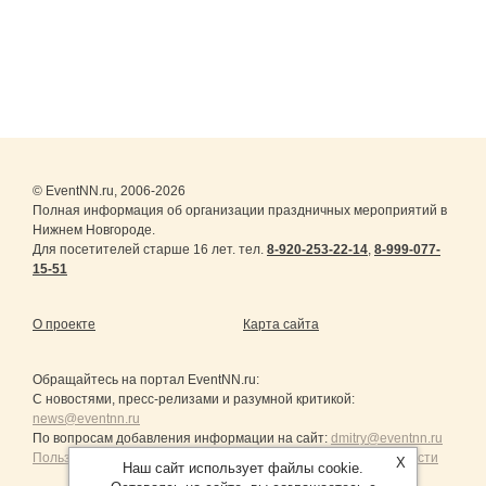
© EventNN.ru, 2006-2026
Полная информация об организации праздничных мероприятий в
Нижнем Новгороде.
Для посетителей старше 16 лет. тел.
8-920-253-22-14
,
8-999-077-
15-51
О проекте
Карта сайта
Обращайтесь на портал
EventNN.ru
:
С новостями, пресс-релизами и разумной критикой:
news@eventnn.ru
По вопросам добавления информации на сайт:
dmitry@eventnn.ru
Пользовательское Соглашение и политика конфиденциальности
X
Наш сайт использует файлы cookie.