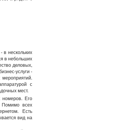
- в нескольких
ся в небольших
ество деловых,
изнес-услуги -
х мероприятий.
аппаратурой с
адочных мест.
 номеров. Его
. Помимо всех
ернетом. Есть
ывается вид на