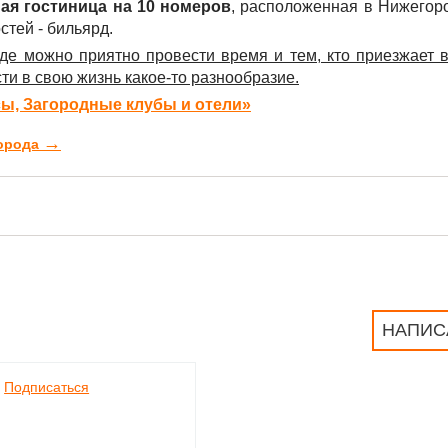
ая гостиница на 10 номеров
, расположенная в Нижегор
стей - бильярд.
где можно приятно провести время и тем, кто приезжает 
ти в свою жизнь какое-то разнообразие.
сы, Загородные клубы и отели»
→
города
НАПИС
Подписаться