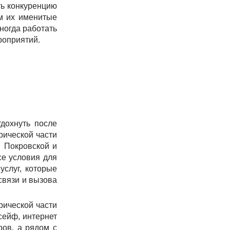
ть конкуренцию
ем их именитые
ногда работать
роприятий.
тдохнуть после
рической части
й Покровской и
се условия для
услуг, которые
связи и вызова
рической части
сейф, интернет
ров, а рядом с