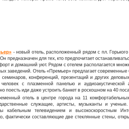
мьер»
- новый отель, расположенный рядом с пл. Горького 
 Он предназначен для тех, кто предпочитает останавливать
форт и домашний уют. Рядом с отелем располагается множ
ых заведений. Отель «Премьер» предлагает современные б
и семинаров, конференций, презентаций и других деловы
человек с плазменной панелью и аудиоакустической 
но поесть иди даже устроить банкет в роскошном на 40 пос
еменный отель в центре города на 11 комфортабельных
сударственные служащие, артисты, музыканты и ученые
ны кабельным телевидением и высокоскоростным Инт
го, фактически составляющие две стеклянные стены, откр