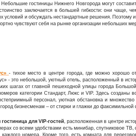
. Небольшие гостиницы Нижнего Новгорода могут состави
стоинство заключается в большей гибкости: они чаще, ч
ых условий и обсуждать нестандартные решения. Поэтому и
ортно чувствуют себя на рынке организации небольших ме
ус»
- тихое место в центре города, где можно хорошо о
с» - это небольшой, уютный отель, расположенный в исто
льких шагах от главной пешеходной улицы города Большо
омеров категории Стандарт, Люкс и VIP. Здесь созданы в
остеприимный персонал, уютная обстановка и множество 
ород бизнесменам – от стирки и глажки до факсимильной 
 гостиница для VIP-гостей
, расположенная в центре исто
мерах со всеми удобствами есть минибар, спутниковое ТВ, 
 каждого номера. Кроме того, есть комната для перегово