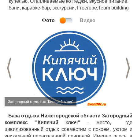
купелью. Отапливаемые коттеджи, вкусное питание,
бани, караоке-бар, экскурсии, Freerope,Team building
Фото
Видео
Предыдущий слайд
С
Загородный комплекс "Кипячий ключ"
База отдыха Нижегородской области Загородный
комплекс "Кипячий ключ"
- место, где
цивилизованный отдых совместим с покоем, уютом и
уникальной первозданной природой. Именно здесь, в