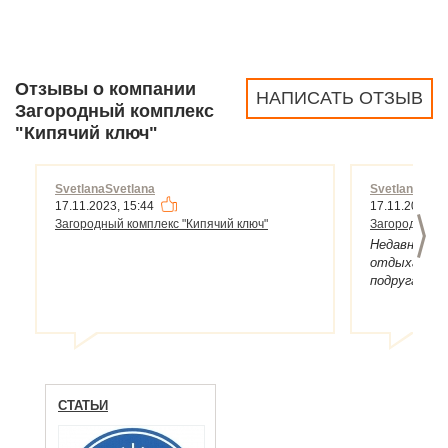
Отзывы о компании
НАПИСАТЬ ОТЗЫВ
Загородный комплекс
"Кипячий ключ"
SvetlanaSvetlana
SvetlanaSvet
17.11.2023, 15:44
17.11.2023, 1
>
Загородный комплекс "Кипячий ключ"
Загородный к
Недавно отк
отдыха. В в
подругам, т
тут можно 
тишиной, с
наедине с с
категорий и
также у них
с кухней.
СТАТЬИ