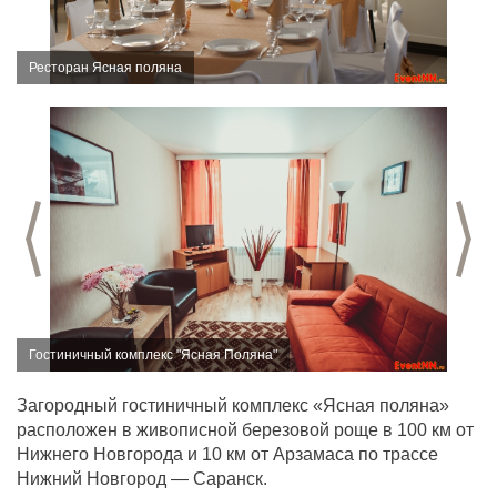
Ресторан Ясная поляна
Предыдущий слайд
С
Гостиничный комплекс "Ясная Поляна"
Загородный гостиничный комплекс «Ясная поляна»
расположен в живописной березовой роще в 100 км от
Нижнего Новгорода и 10 км от Арзамаса по трассе
Нижний Новгород — Саранск.