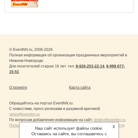
© EventNN.ru, 2006-2026
Полная информация об организации праздничных мероприятий в
Нижнем Новгороде.
Для посетителей старше 16 лет. тел.
8-920-253-22-14
,
8-999-077-
15-51
О проекте
Карта сайта
Обращайтесь на портал
EventNN.ru
:
С новостями, пресс-релизами и разумной критикой:
news@eventnn.ru
По вопросам добавления информации на сайт:
dmitry@eventnn.ru
Пользовательское Соглашение и политика конфиденциальности
X
Наш сайт использует файлы cookie.
Оставаясь на сайте, вы соглашаетесь с