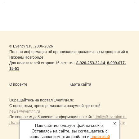
© EventNN.ru, 2006-2026
Полная информация об организации праздничных мероприятий в
Нижнем Новгороде.
Для посетителей старше 16 лет. тел.
8-920-253-22-14
,
8-999-077-
15-51
О проекте
Карта сайта
Обращайтесь на портал
EventNN.ru
:
С новостями, пресс-релизами и разумной критикой:
news@eventnn.ru
По вопросам добавления информации на сайт:
dmitry@eventnn.ru
Пользовательское Соглашение и политика конфиденциальности
X
Наш сайт использует файлы cookie.
Оставаясь на сайте, вы соглашаетесь с
использованием этих файлов и
политикой