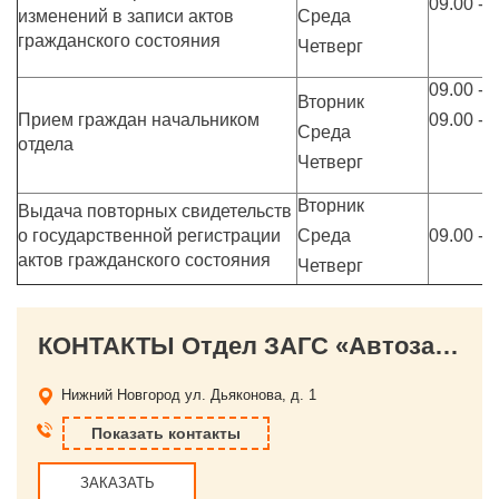
09.00 - 
изменений в записи актов
Среда
гражданского состояния
Четверг
09.00 - 
Вторник
Прием граждан начальником
09.00 - 
Среда
отдела
Четверг
Вторник
Выдача повторных свидетельств
о государственной регистрации
Среда
09.00 - 
актов гражданского состояния
Четверг
КОНТАКТЫ Отдел ЗАГС «Автозаводский Дворец бракосочетания» г. Нижнего Новгорода
Нижний Новгород
ул. Дьяконова, д. 1
Показать контакты
ЗАКАЗАТЬ