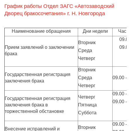
График работы Отдел ЗАГС «Автозаводский
Дворец бракосочетания» г. Н. Новгорода
Наименование обращения
Дни недели
Часы
09.00
Вторник
Прием заявлений о заключении
09.00
Среда
брака
Четверг
Вторник
Государственная регистрация
Среда
09.00 - 
заключения брака
Четверг
09.00 - 
Четверг
Государственная регистрация
09.00 - 
заключения брака в
Пятница
торжественной обстановке
Суббота
09.00 - 
Вторник
Внесение исправлений и