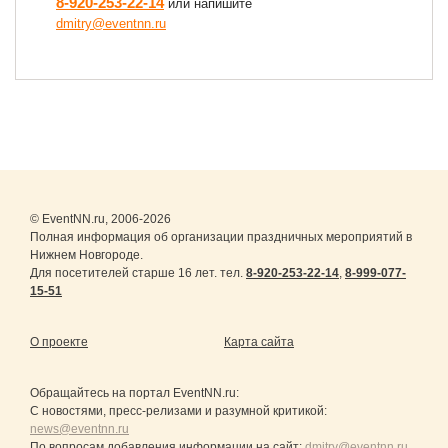
8-920-253-22-14
или напишите
dmitry@eventnn.ru
© EventNN.ru, 2006-2026
Полная информация об организации праздничных мероприятий в
Нижнем Новгороде.
Для посетителей старше 16 лет. тел.
8-920-253-22-14
,
8-999-077-
15-51
О проекте
Карта сайта
Обращайтесь на портал
EventNN.ru
:
С новостями, пресс-релизами и разумной критикой:
news@eventnn.ru
По вопросам добавления информации на сайт:
dmitry@eventnn.ru