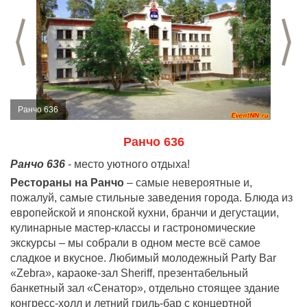
Предыдущий слайд
С
Ранчо 636
Ранчо 636
Ранчо 636
- место уютного отдыха!
Рестораны на Ранчо
– самые невероятные и,
пожалуй, самые стильные заведения города. Блюда из
европейской и японской кухни, бранчи и дегустации,
кулинарные мастер-классы и гастрономические
экскурсы – мы собрали в одном месте всё самое
сладкое и вкусное. Любимый молодежный Party Bar
«Zebra», караоке-зал Sheriff, презентабельный
банкетный зал «Сенатор», отдельно стоящее здание
конгресс-холл и летний гриль-бар с концертной