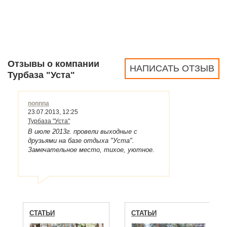
Отзывы о компании
НАПИСАТЬ ОТЗЫВ
Турбаза "Уста"
nonnna
23.07.2013, 12:25
Турбаза "Уста"
В июле 2013г. провели выходные с
друзьями на базе отдыха "Уста".
Замечательное место, тихое, уютное.
Территория базы не большая (что
удобно для родителей - ребенок
постоянно в поле зрения) , но есть все
необходимое: игровые площадки, баня,
столики и мангалы под каждым кустом.
Природа великолепная: сосновый лес,
СТАТЬИ
СТАТЬИ
пруд, на котором можно покататься на
лодке, на реке чистейший песочный