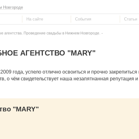
м Новгороде
-
е агентства. Проведение свадьбы в Нижнем Новгороде.
НОЕ АГЕНТСТВО "MARY"
009 года, успело отлично освоиться и прочно закрепиться
в, о чём свидетельствует наша незапятнанная репутация и
тво "MARY"