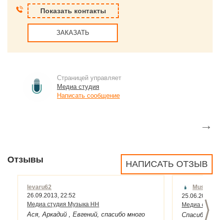
Показать контакты
ЗАКАЗАТЬ
Страницей управляет
Медиа студия
Написать сообщение
→
Отзывы
НАПИСАТЬ ОТЗЫВ
levaru62
MusicNN
26.09.2013, 22:52
25.06.2013, 1
>
Медиа студия Музыка НН
Медиа студи
Ася, Аркадий , Евгений, спасибо много
Спасибо все