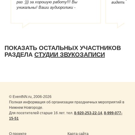
раз :))) за хорошую работу!!! Вы
видеть всех
уникальны! Ваши аудиоролики -
маленькие шедевры! Реклама - работает
. Песни - запоминаются. Общаться -
легко и приятно :)))!
ПОКАЗАТЬ ОСТАЛЬНЫХ УЧАСТНИКОВ
РАЗДЕЛА
СТУДИИ ЗВУКОЗАПИСИ
© EventNN.ru, 2006-2026
Полная информация об организации праздничных мероприятий в
Нижнем Новгороде.
Для посетителей старше 16 лет. тел.
8-920-253-22-14
,
8-999-077-
15-51
О проекте
Карта сайта