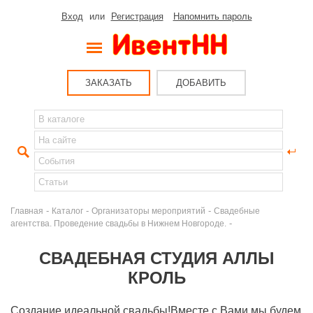
Вход
или
Регистрация
Напомнить пароль
ЗАКАЗАТЬ
ДОБАВИТЬ
-
-
-
Главная
Каталог
Организаторы мероприятий
Свадебные
-
агентства. Проведение свадьбы в Нижнем Новгороде.
СВАДЕБНАЯ СТУДИЯ АЛЛЫ
КРОЛЬ
Создание идеальной свадьбы!Вместе с Вами мы будем