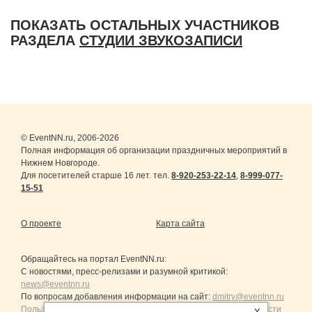
ПОКАЗАТЬ ОСТАЛЬНЫХ УЧАСТНИКОВ
РАЗДЕЛА
СТУДИИ ЗВУКОЗАПИСИ
© EventNN.ru, 2006-2026
Полная информация об организации праздничных мероприятий в
Нижнем Новгороде.
Для посетителей старше 16 лет. тел.
8-920-253-22-14
,
8-999-077-
15-51
О проекте
Карта сайта
Обращайтесь на портал
EventNN.ru
:
С новостями, пресс-релизами и разумной критикой:
news@eventnn.ru
По вопросам добавления информации на сайт:
dmitry@eventnn.ru
Пользовательское Соглашение и политика конфиденциальности