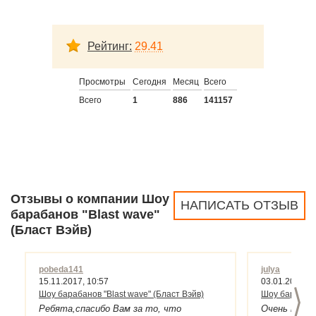
Рейтинг:
29.41
Просмотры
Сегодня
Месяц
Всего
Всего
1
886
141157
Отзывы о компании Шоу
НАПИСАТЬ ОТЗЫВ
барабанов "Blast wave"
(Бласт Вэйв)
pobeda141
julya
15.11.2017, 10:57
03.01.2017, 1
>
Шоу барабанов "Blast wave" (Бласт Вэйв)
Шоу барабанов
Ребята,спасибо Вам за то, что
Очень нрав