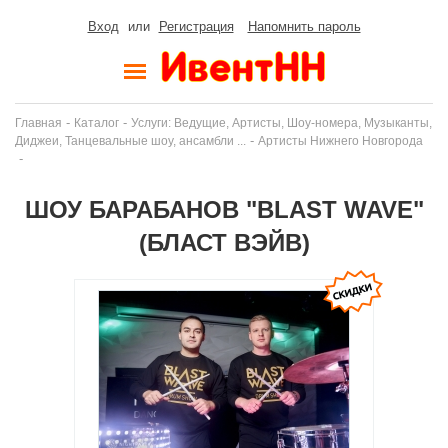
Вход
или
Регистрация
Напомнить пароль
-
-
Главная
Каталог
Услуги: Ведущие, Артисты, Шоу-номера, Музыканты,
-
Диджеи, Танцевальные шоу, ансамбли ...
Артисты Нижнего Новгорода
-
ШОУ БАРАБАНОВ "BLAST WAVE"
(БЛАСТ ВЭЙВ)