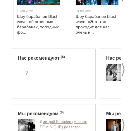
15.08.2022
31.08.2021
Шоу барабанов Blast
Шоу барабанов Blast
wavе: об огненных
wave: «Этот год
барабанах, холодных
проходит для нас
фо...
очень н...
(6)
Нас рекомендуют
Нас реко
>
«
К
м
п
М
Н
(6)
Мы рекомендуем
Мы реком
>
Дмитрий Калябин (Maestro
Д
DOMINIQUE) (Маэстро
З