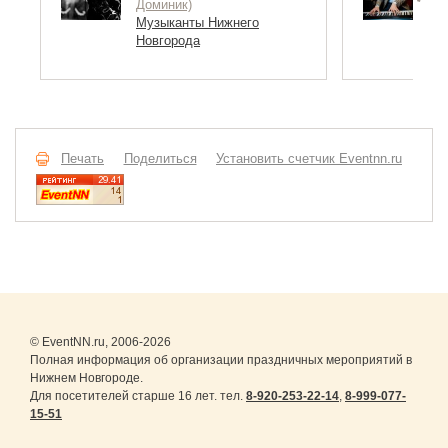
Доминик)
М
Музыканты Нижнего
Н
Новгорода
Печать
Поделиться
Установить счетчик Eventnn.ru
© EventNN.ru, 2006-2026
Полная информация об организации праздничных мероприятий в
Нижнем Новгороде.
Для посетителей старше 16 лет. тел.
8-920-253-22-14
,
8-999-077-
15-51