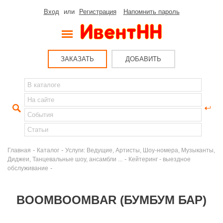
Вход
или
Регистрация
Напомнить пароль
ЗАКАЗАТЬ
ДОБАВИТЬ
-
-
Главная
Каталог
Услуги: Ведущие, Артисты, Шоу-номера, Музыканты,
-
Диджеи, Танцевальные шоу, ансамбли ...
Кейтеринг - выездное
-
обслуживание
BOOMBOOMBAR (БУМБУМ БАР)