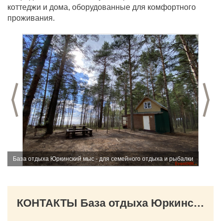
коттеджи и дома, оборудованные для комфортного
проживания.
Предыдущий слайд
С
База отдыха Юркинский мыс - для семейного отдыха и рыбалки
КОНТАКТЫ База отдыха Юркинский мыс - для семейного отдыха и рыбалки