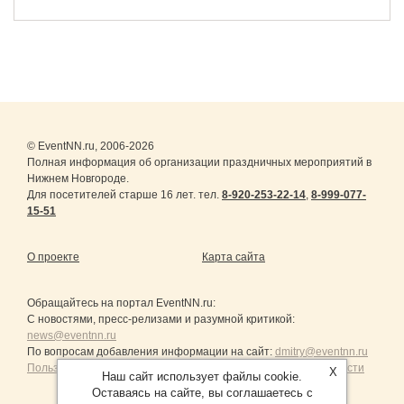
© EventNN.ru, 2006-2026
Полная информация об организации праздничных мероприятий в
Нижнем Новгороде.
Для посетителей старше 16 лет. тел.
8-920-253-22-14
,
8-999-077-
15-51
О проекте
Карта сайта
Обращайтесь на портал
EventNN.ru
:
С новостями, пресс-релизами и разумной критикой:
news@eventnn.ru
По вопросам добавления информации на сайт:
dmitry@eventnn.ru
Пользовательское Соглашение и политика конфиденциальности
X
Наш сайт использует файлы cookie.
Оставаясь на сайте, вы соглашаетесь с