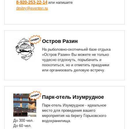
8-920-253-22-14
или напишите
dmitry@eventnn.ru
Остров Разин
На рыболовно-охотничьей базе отдыха
«Остров Разин» Вы можете не только
чудесно отдохнуть, порыбачить и
поохотиться, но и отметить праздники
или организовать деловую встречу.
Парк-отель Изумрудное
Парк-отель Изумрудное - идеальное
место для проведения вашего
мероприятия на берегу Горьковского
До 300 чел.
водохранилища.
До 60 чел.