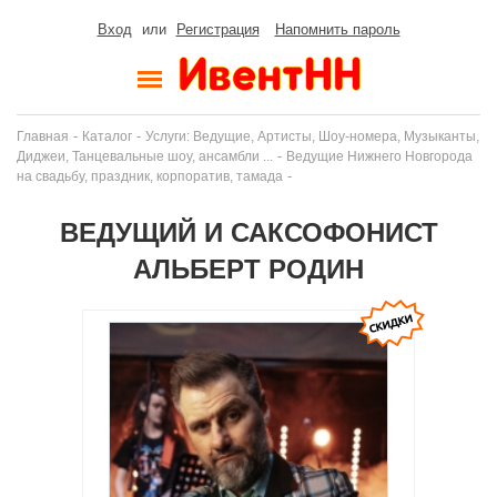
Вход
или
Регистрация
Напомнить пароль
-
-
Главная
Каталог
Услуги: Ведущие, Артисты, Шоу-номера, Музыканты,
-
Диджеи, Танцевальные шоу, ансамбли ...
Ведущие Нижнего Новгорода
-
на свадьбу, праздник, корпоратив, тамада
ВЕДУЩИЙ И САКСОФОНИСТ
АЛЬБЕРТ РОДИН