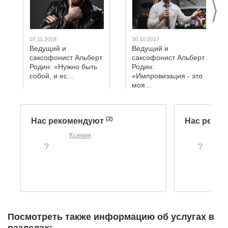
>
07.11.2018
30.10.2017
Ведущий и
Ведущий и
саксофонист Альберт
саксофонист Альберт
Родин: «Нужно быть
Родин:
собой, и ес...
«Импровизация - это
моя...
(2)
Нас рекомендуют
Нас реко
Ксения
И
Посмотреть также информацию об услугах в
разделах: