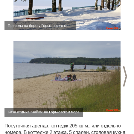
Природа на берегу Горьковского моря
С
База отдыха "Чайка" на Горьковском море
Посуточная аренда: коттедж 205 кв.м., или отдельно
номера. В коттедже 2 этажа, 5 спален, столовая кухня,