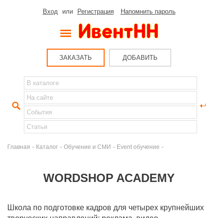
Вход
или
Регистрация
Напомнить пароль
ЗАКАЗАТЬ
ДОБАВИТЬ
-
-
-
-
Главная
Каталог
Обучение и СМИ
Event обучение
WORDSHOP ACADEMY
Школа по подготовке кадров для четырех крупнейших