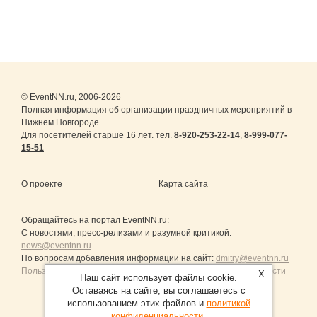
© EventNN.ru, 2006-2026
Полная информация об организации праздничных мероприятий в
Нижнем Новгороде.
Для посетителей старше 16 лет. тел.
8-920-253-22-14
,
8-999-077-
15-51
О проекте
Карта сайта
Обращайтесь на портал
EventNN.ru
:
С новостями, пресс-релизами и разумной критикой:
news@eventnn.ru
По вопросам добавления информации на сайт:
dmitry@eventnn.ru
Пользовательское Соглашение и политика конфиденциальности
X
Наш сайт использует файлы cookie.
Оставаясь на сайте, вы соглашаетесь с
использованием этих файлов и
политикой
конфиденциальности
.