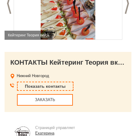
Предыдущий слайд
С
Кейтеринг Теория вкуса
КОНТАКТЫ Кейтеринг Теория вкуса
Нижний Новгород
Показать контакты
ЗАКАЗАТЬ
Страницей управляет
Екатерина