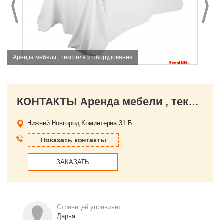
Предыдущий слайд
С
Аренда мебели , текстиля и оборудования
КОНТАКТЫ Аренда мебели , текстиля и оборудования
Нижний Новгород
Коминтерна 31 Б
Показать контакты
ЗАКАЗАТЬ
Страницей управляет
Дарья