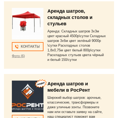
Аренда шатров,
складных столов и
стульев
Аренда: Складных шатров 3х3м
цвет красный 4500р\сутки Складных
шатров 3х6м цвет зелёный 9000р
\сутки Раскладных столов
КОНТАКТЫ
1,8х0,75м цвет белый 800р\сутки
Раскладных стульев цвета чёрный
Фото (6)
и белый 150/сутки
Аренда шатров и
мебели в РосРент
Широкий выбор шатров: арочные,
классические, трансформеры и
даже уличные зонты. Позвоните
нам или оставьте заявку на сайте,
наш специалист поможет вам