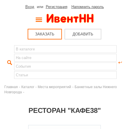
Вход
или
Регистрация
Напомнить пароль
ЗАКАЗАТЬ
ДОБАВИТЬ
-
-
-
Главная
Каталог
Места мероприятий
Банкетные залы Нижнего
-
Новгорода
РЕСТОРАН "КАФЕ38"