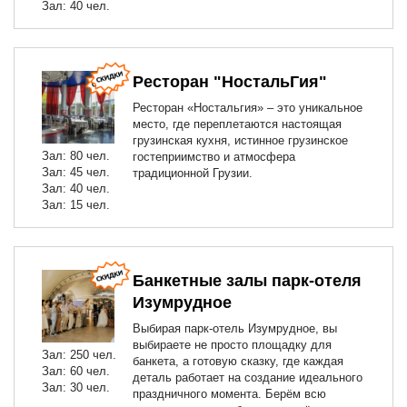
Зал: 40 чел.
Ресторан "НостальГия"
Ресторан «Ностальгия» – это уникальное
место, где переплетаются настоящая
грузинская кухня, истинное грузинское
Зал: 80 чел.
гостеприимство и атмосфера
Зал: 45 чел.
традиционной Грузии.
Зал: 40 чел.
Зал: 15 чел.
Банкетные залы парк-отеля
Изумрудное
Выбирая парк-отель Изумрудное, вы
выбираете не просто площадку для
Зал: 250 чел.
банкета, а готовую сказку, где каждая
Зал: 60 чел.
деталь работает на создание идеального
Зал: 30 чел.
праздничного момента. Берём всю