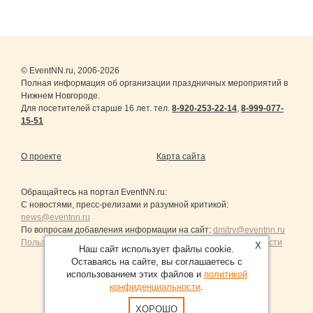
© EventNN.ru, 2006-2026
Полная информация об организации праздничных мероприятий в
Нижнем Новгороде.
Для посетителей старше 16 лет. тел.
8-920-253-22-14
,
8-999-077-
15-51
О проекте
Карта сайта
Обращайтесь на портал
EventNN.ru
:
С новостями, пресс-релизами и разумной критикой:
news@eventnn.ru
По вопросам добавления информации на сайт:
dmitry@eventnn.ru
Пользовательское Соглашение и политика конфиденциальности
X
Наш сайт использует файлы cookie.
Оставаясь на сайте, вы соглашаетесь с
использованием этих файлов и
политикой
конфиденциальности
.
Продвижение сайтов Санкт-Петербург
ХОРОШО