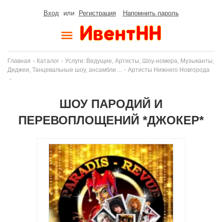
Вход
или
Регистрация
Напомнить пароль
-
-
Главная
Каталог
Услуги: Ведущие, Артисты, Шоу-номера, Музыканты,
-
Диджеи, Танцевальные шоу, ансамбли ...
Артисты Нижнего Новгорода
-
ШОУ ПАРОДИЙ И
ПЕРЕВОПЛОЩЕНИЙ *ДЖОКЕР*