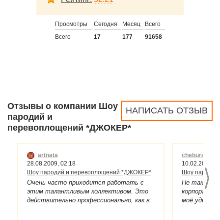
Просмотры
Сегодня
Месяц
Всего
Всего
17
177
91658
Отзывы о компании Шоу
НАПИСАТЬ ОТЗЫВ
пародий и
перевоплощений *ДЖОКЕР*
artnata
cheburan
10.02.2009, 2
28.08.2009, 02:18
>
Шоу пародий
Шоу пародий и перевоплощений *ДЖОКЕР*
Не так давн
Очень часто приходится работать с
корпоратив 
этим талантливым коллективом. Это
моё удивлен
действительно профессионально, как в
земляков на 
отношении самих пародий, так и их
отработали 
костюмировании! Здесь все продумано