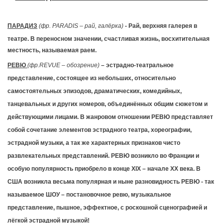
ПАРАДИЗ
(фр.
PARADIS – рай, галёрка)
- Рай, верхняя галерея в
театре.
В переносном значении, счастливая жизнь, восхитительная
местность, называемая раем.
РЕВЮ
(фр.
REVUE – обозрение)
– эстрадно-театральное
представление, состоящее из небольших, относительно
самостоятельных эпизодов, драматических, комедийных,
танцевальных и других номеров, объединённых общим сюжетом и
действующими лицами. В жанровом отношении РЕВЮ представляет
собой сочетание элементов эстрадного театра, хореографии,
эстрадной музыки, а так же характерных признаков чисто
развлекательных представлений.
РЕВЮ возникло во Франции и
особую популярность приобрело в конце XIX – начале XX века. В
США возникла весьма популярная и ныне разновидность РЕВЮ - так
называемое ШОУ – постановочное ревю, музыкальное
представление, пышное, эффектное, с роскошной сценографией и
лёгкой эстрадной музыкой!