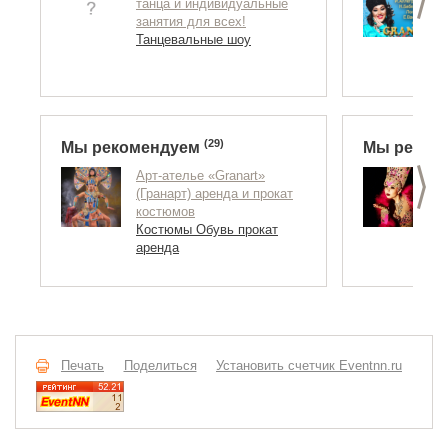
танца и индивидуальные
н
занятия для всех!
А
Танцевальные шоу
Н
(29)
Мы рекомендуем
Мы реком
>
Aрт-ателье «Granart»
Ш
(Гранарт) аренда и прокат
Т
костюмов
Костюмы Обувь прокат
аренда
Печать
Поделиться
Установить счетчик Eventnn.ru