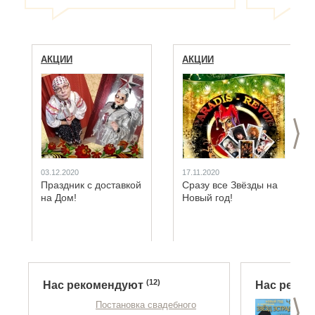
понравилось
до мелочей. Хочется пожелать Вам,
приглашать 
ребята, дальнейших творческих успехов
Ничуть не х
и новых ролей! С огромным уважением к
сайту! Хор
Вашему творчеству - Наталья Чинаева.
АКЦИИ
АКЦИИ
всего остал
>
03.12.2020
17.11.2020
Праздник с доставкой
Сразу все Звёзды на
на Дом!
Новый год!
(12)
Нас рекомендуют
Нас реко
>
Постановка свадебного
«