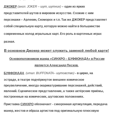
ДЖОКЕР
(англ.
JOKER
– шут, шутник)
– один из ярких
представителей шутов в мировом искусстве. Схожие с ним
персонажи – Арлекин, Скоморох и т.п.
Так же ДЖОКЕР представляет
собой специальную карту, которую можно найти в большинстве
современных колод игральных карт.
Его роль в карточных играх
разная.
В основном Джокер может служить заменой любой карте!
Основоположником жанра «СИНХРО – БУФФОНАДА» в России
является Александр Песков.
БУФФОНАДА
(
итал.
BUFFONATA
– шутовство)
- в цирке, на
эстраде,
в театре подчёркнутое внешнее комическое
преувеличение,
иногда окарикатуривание персонажей, действий,
явлений. Сценическое представление, а также актёрские приёмы,
построенные на комических, шутовских положениях.
Приставка
СИНХРО
обозначает - синхронная артикуляция, передача
манер, жестов и образа артистов под оригинальную плюсовую