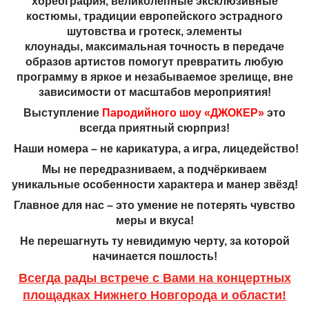
хореография, великолепные эксклюзивные
костюмы,
традиции европейского эстрадного
шутовства и гротеск, элементы
клоунады,
максимальная точность в передаче
образов артистов помогут превратить любую
программу
в яркое и незабываемое зрелище, вне
зависимости от масштабов мероприятия!
Выступление
Пародийного шоу «ДЖОКЕР»
это
всегда приятный сюрприз!
Наши номера – не карикатура, а игра, лицедейство!
Мы не передразниваем, а подчёркиваем
уникальные особенности характера и манер звёзд!
Главное для нас – это умение не потерять чувство
меры и вкуса!
Не перешагнуть ту невидимую черту, за которой
начинается пошлость!
Всегда рады встрече с Вами на концертных
площадках Нижнего Новгорода и области!