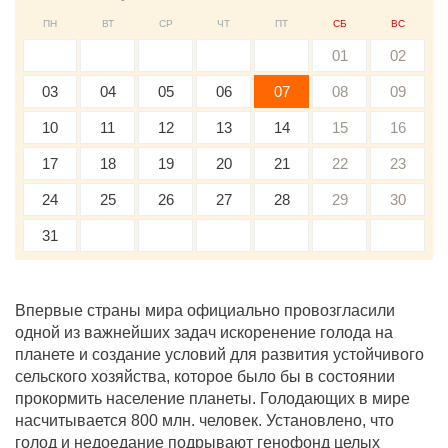
ПН
ВТ
СР
ЧТ
ПТ
СБ
ВС
01
02
03
04
05
06
07
08
09
10
11
12
13
14
15
16
17
18
19
20
21
22
23
24
25
26
27
28
29
30
31
Впервые страны мира официально провозгласили
одной из важнейших задач искоренение голода на
планете и создание условий для развития устойчивого
сельского хозяйства, которое было бы в состоянии
прокормить население планеты. Голодающих в мире
насчитывается 800 млн. человек. Установлено, что
голод и недоедание подрывают генофонд целых