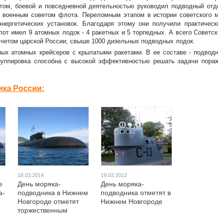
том, боевой и повседневной деятельностью руководил подводный отд
ь военным советом флота. Переломным этапом в истории советского 
нергетических установок. Благодаря этому они получили практическ
лот имел 9 атомных лодок - 4 ракетных и 5 торпедных. А всего Советс
учетом царской России, свыше 1000 дизельных подводных лодок.
ых атомных крейсеров с крылатыми ракетами. В ее составе - подводн
группировка способна с высокой эффективностью решать задачи пораж
ка России:
18.03.2014
19.03.2012
е
День моряка-
День моряка-
а-
подводника в Нижнем
подводника отметят в
Новгороде отметят
Нижнем Новгороде
торжественным