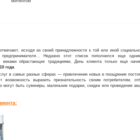
митингом
отмечают, исходя из своей принадлежности к той или иной социальн
ь предпринимателя… Недавно этот список пополнился еще одн
, веками обрастающих традициями, День клиента только еще начи
10 года
.
услуг в самых разных сферах — привлечение новых и поощрение посто
 возможность выразить признательность своим потребителям, отб
о могут быть сувениры, маленькие подарки, скидки или проведение ак
иента: