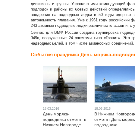
дивизионы и группы. Управлял ими командующий фло
подлодок и районы их боевых действий определялис
внедрение на подводные лодки в 50 годы ядерных э
автономность плавания. Уже к 1961 году российский ф
243 атомные подводные лодки различных классов и, с 
Сейчас для ВМФ России создана группировка подводн
949а, вооруженные 24 ракетами типа «Гранит». Эта 
надводных целей, в том числе авианосных соединений.
События праздника День моряка-подводни
18.03.2016
18.03.2015
День моряка-
В Нижнем Новгород
подводника отметят в
отметят День моряк
Нижнем Новгороде
подводника