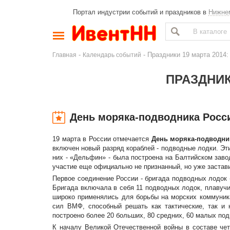
Портал индустрии событий и праздников в
Нижне
-
- Праздники 19 марта 2014
Главная
Календарь событий
ПРАЗДНИК
День моряка-подводника Росс
19 марта в России отмечается
День моряка-подводни
включен новый разряд кораблей - подводные лодки. Эт
них - «Дельфин» - была построена на Балтийском завод
участие еще официально не признанный, но уже застав
Первое соединение России - бригада подводных лодок 
Бригада включала в себя 11 подводных лодок, плавучи
широко применялись для борьбы на морских коммуник
сил ВМФ, способный решать как тактические, так и
построено более 20 больших, 80 средних, 60 малых по
К началу Великой Отечественной войны в составе че