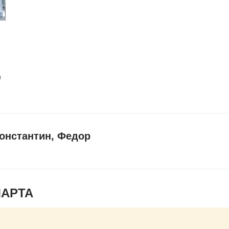
и
онстантин, Федор
МАРТА