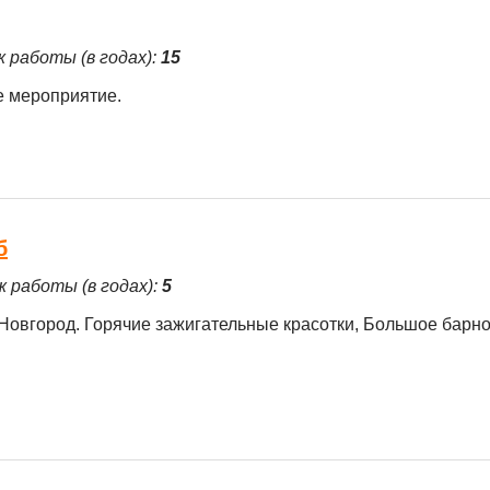
ж работы (в годах):
15
е мероприятие.
б
ж работы (в годах):
5
й Новгород. Горячие зажигательные красотки, Большое барн