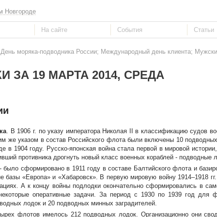
м Новгороде
: День моряка-подводника России; Международный день клиента; Мужски
И ЗА 19 МАРТА 2014, СРЕДА
ии
ка
. В 1906 г. по указу императора Николая II в классификацию судов в
им же указом в состав Российского флота были включены 10 подводных
е в 1904 году. Русско-японская война стала первой в мировой истории,
ивший противника дрогнуть новый класс военных кораблей - подводные л
- было сформировано в 1911 году в составе Балтийского флота и базир
е базы «Европа» и «Хабаровск». В первую мировую войну 1914–1918 гг
ациях. А к концу войны подлодки окончательно сформировались в сам
 некоторые оперативные задачи. За период с 1930 по 1939 год для
дводных лодок и 20 подводных минных заградителей.
тырех флотов имелось 212 подводных лодок. Организационно они свод