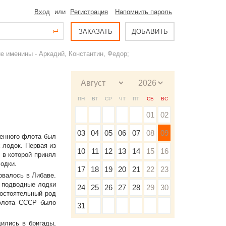
Вход
или
Регистрация
Напомнить пароль
ЗАКАЗАТЬ
ДОБАВИТЬ
е именины - Аркадий, Константин, Федор;
ПН
ВТ
СР
ЧТ
ПТ
СБ
ВС
01
02
03
04
05
06
07
08
09
оенного флота был
 лодок. Первая из
10
11
12
13
14
15
16
 в которой принял
одки.
17
18
19
20
21
22
23
овалось в Либаве.
. подводные лодки
24
25
26
27
28
29
30
остоятельный род
 флота СССР было
31
ились в бригады,