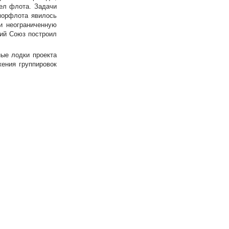
ел флота. Задачи
морфлота явилось
и неограниченную
кий Союз построил
ые лодки проекта
ения группировок