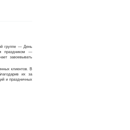
ой группе — День
им праздником —
нает завоевывать
янных клиентов. В
лагодарив их за
ций и праздничных