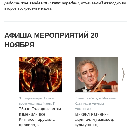
работников геодезии и картографии
, отмечаемый ежегодно во
второе воскресенье марта.
АФИША МЕРОПРИЯТИЙ 20
НОЯБРЯ
>
"Голодные игры: Сойка-
Концерты-беседы Михаила
пересмешница. Часть I"
Казиника в Нижнем
75-ые Голодные игры
Новгороде
изменили все.
Михаил Казиник -
Китнисс нарушила
скрипач, музыковед,
правила, и
культуролог,
непоколебимое до
писатель,