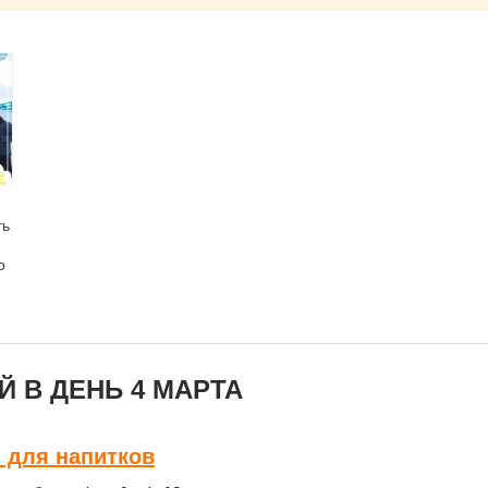
!
ть
о
ь
 В ДЕНЬ 4 МАРТА
 для напитков