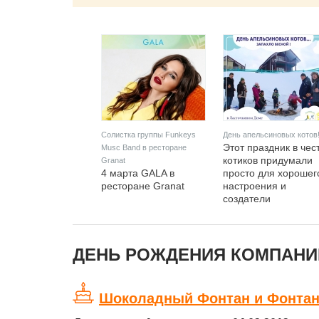
Солистка группы Funkeys
День апельсиновых котов
Этот праздник в чес
Musc Band в ресторане
котиков придумали
Granat
4 марта GALA в
просто для хорошег
ресторане Granat
настроения и
создатели
предлагают отмечат
его 4 марта.
ДЕНЬ РОЖДЕНИЯ КОМПАНИЙ
Шоколадный Фонтан и Фонтан