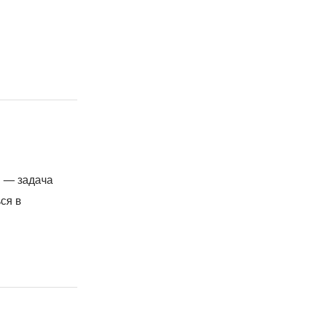
м — задача
ся в