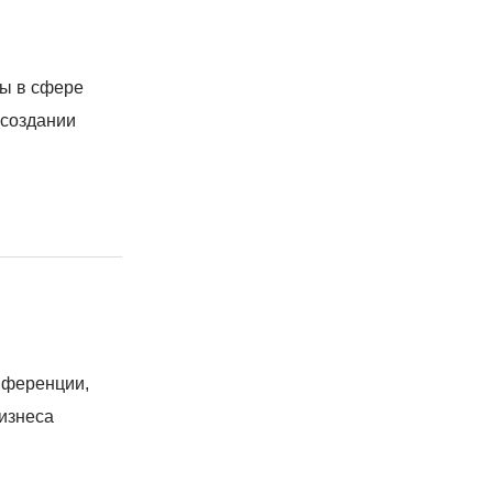
ты в сфере
 создании
нференции,
изнеса