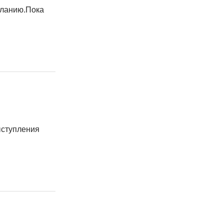
еланию.Пока
ыступления