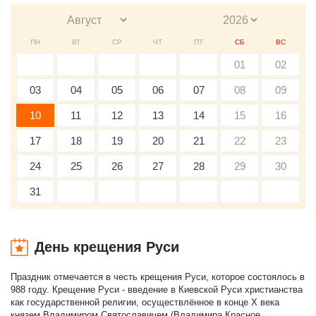
ПН
ВТ
СР
ЧТ
ПТ
СБ
ВС
01
02
03
04
05
06
07
08
09
10
11
12
13
14
15
16
17
18
19
20
21
22
23
24
25
26
27
28
29
30
31
День крещения Руси
Праздник отмечается в честь крещения Руси, которое состоялось в
988 году. Крещение Руси - введение в Киевской Руси христианства
как государственной религии, осуществлённое в конце X века
князем Владимиром Святославичем (Владимира Красное