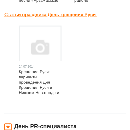
песни «Арзамасские
районе
купола» в
Нижегородской
Статьи праздника День крещения Руси:
области
24.07.2014
Крещение Руси:
варианты
проведения Дня
Крещения Руси в
Нижнем Новгороде и
области
День PR-специалиста